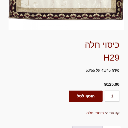
כיסוי חלה
H29
מידה 43/45 על 53/55
₪
125.00
כמות
הוסף לסל
של
כיסוי
קטגוריה:
כיסויי חלה
חלה
H29מידה
43/45