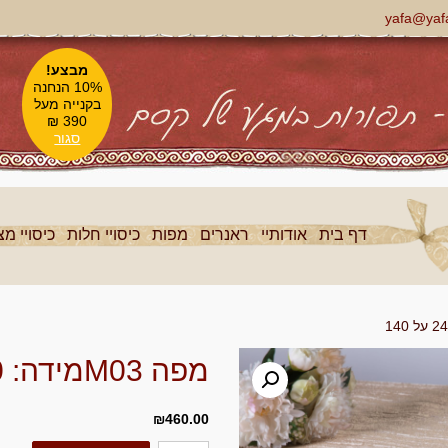
yafa@yafa-
מבצע!
10% הנחנה
בקנייה מעל
390 ₪
סגור
דף בית
אודותיי
ראנרים
מפות
כיסויי חלות
כיסויי מ
מפה M03מידה: 240 על 140
₪
460.00