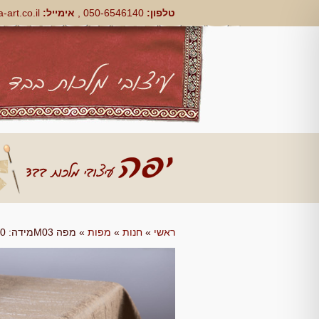
טלפון:
050-6546140 ,
אימייל:
art.co.il
ראשי
»
חנות
»
מפות
»
מפה M03מידה: 240 על 140